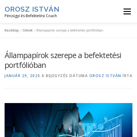
Tovább
OROSZ ISTVÁN
a
Menü
tartalomhoz
Pénzügyi és Befektetési Coach
Kezdőlap
»
Cikkek
»
Állampapírok szerepe a befektetési portfólióban
RÓLAM↓
KÖNYVEIM↓
SZOLGÁLTATÁSAIM↓
Állampapírok szerepe a befektetési
INGYENES↓
SZAKTERÜLETEIM↓
CIKKEK
portfólióban
JANUÁR 29, 2025
A BEJEGYZÉS DÁTUMA
OROSZ ISTVÁN
ÍRTA