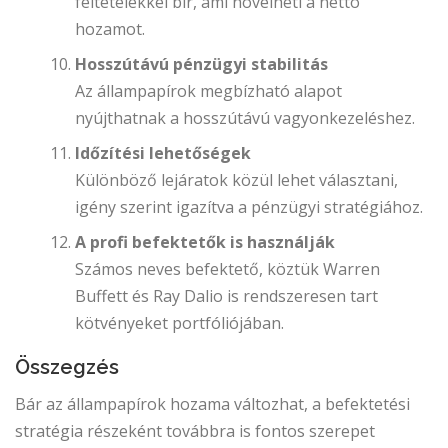
feltételekkel bír, ami növelheti a nettó
hozamot.
Hosszútávú pénzügyi stabilitás
Az állampapírok megbízható alapot
nyújthatnak a hosszútávú vagyonkezeléshez.
Időzítési lehetőségek
Különböző lejáratok közül lehet választani,
igény szerint igazítva a pénzügyi stratégiához.
A profi befektetők is használják
Számos neves befektető, köztük Warren
Buffett és Ray Dalio is rendszeresen tart
kötvényeket portfóliójában.
Összegzés
Bár az állampapírok hozama változhat, a befektetési
stratégia részeként továbbra is fontos szerepet