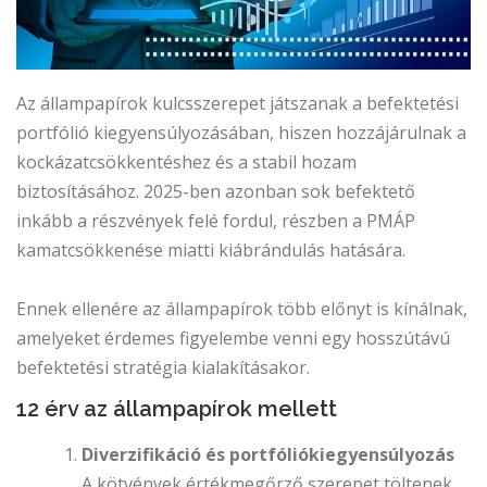
Az állampapírok kulcsszerepet játszanak a befektetési
portfólió kiegyensúlyozásában, hiszen hozzájárulnak a
kockázatcsökkentéshez és a stabil hozam
biztosításához. 2025-ben azonban sok befektető
inkább a részvények felé fordul, részben a PMÁP
kamatcsökkenése miatti kiábrándulás hatására.
Ennek ellenére az állampapírok több előnyt is kínálnak,
amelyeket érdemes figyelembe venni egy hosszútávú
befektetési stratégia kialakításakor.
12 érv az állampapírok mellett
Diverzifikáció és portfóliókiegyensúlyozás
A kötvények értékmegőrző szerepet töltenek